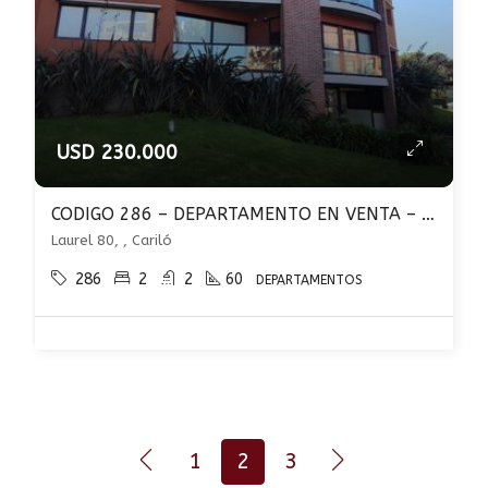
USD 230.000
CODIGO 286 – DEPARTAMENTO EN VENTA – 2 DORMITORIOS CON COCHERA Y PILETA – CARILO
Laurel 80, , Cariló
286
2
2
60
DEPARTAMENTOS
1
2
3