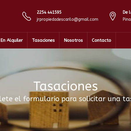
2254 441595
De l
jrpropiedadescarilo@gmail.com
Pin
En Alquiler
Tasaciones
Nosotros
Contacto
Tasaciones
ete el formulario para solicitar una ta