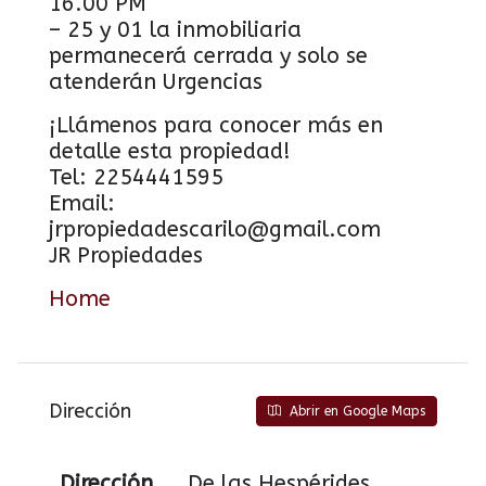
16.00 PM
– 25 y 01 la inmobiliaria
permanecerá cerrada y solo se
atenderán Urgencias
¡Llámenos para conocer más en
detalle esta propiedad!
Tel: 2254441595
Email:
jrpropiedadescarilo@gmail.com
JR Propiedades
Home
Dirección
Abrir en Google Maps
Dirección
De las Hespérides