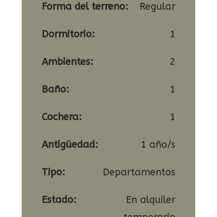
Forma del terreno:
Regular
Dormitorio:
1
Ambientes:
2
Baño:
1
Cochera:
1
Antigüedad:
1 año/s
Tipo:
Departamentos
Estado:
En alquiler