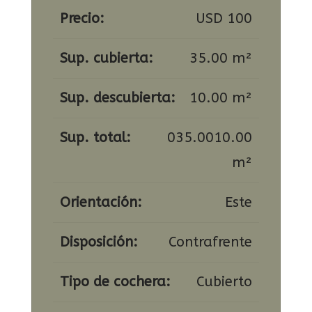
Precio:
USD 100
Sup. cubierta:
35.00 m²
Sup. descubierta:
10.00 m²
Sup. total:
035.0010.00
m²
Orientación:
Este
Disposición:
Contrafrente
Tipo de cochera:
Cubierto