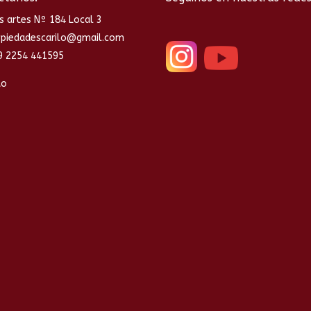
s artes Nº 184 Local 3
opiedadescarilo@gmail.com
9 2254 441595
to