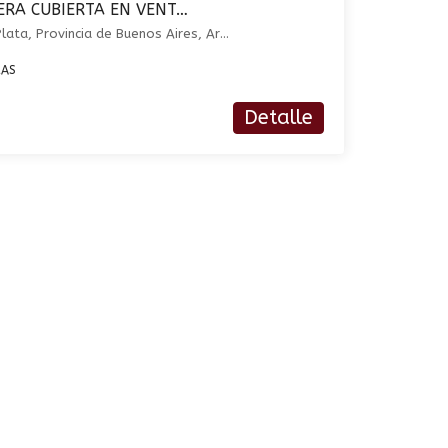
CODIGO 4232 – COCHERA CUBIERTA EN VENTA EN MACROCENTRO DE MAR DEL PLATA
Corrientes 2414, Mar del Plata, Provincia de Buenos Aires, Argentina, Macrocentro, Mar del Plata
RAS
Detalle