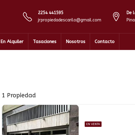
2254 441595
De l
jrpropiedadescarilo@gmail.com
Pin
En Alquiler
Tasaciones
Nosotros
Contacto
1 Propiedad
EN VENTA