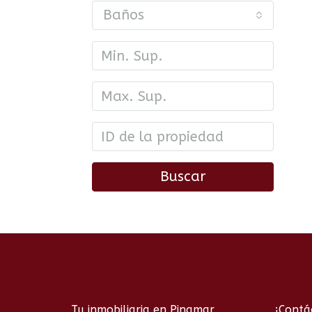
Baños
Buscar
Tu inmobiliaria en Pinamar
¡Contá