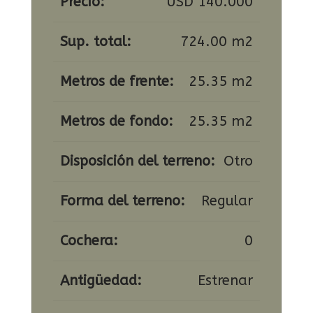
Precio:
USD 140.000
Sup. total:
724.00 m2
Metros de frente:
25.35 m2
Metros de fondo:
25.35 m2
Disposición del terreno:
Otro
Forma del terreno:
Regular
Cochera:
0
Antigüedad:
Estrenar