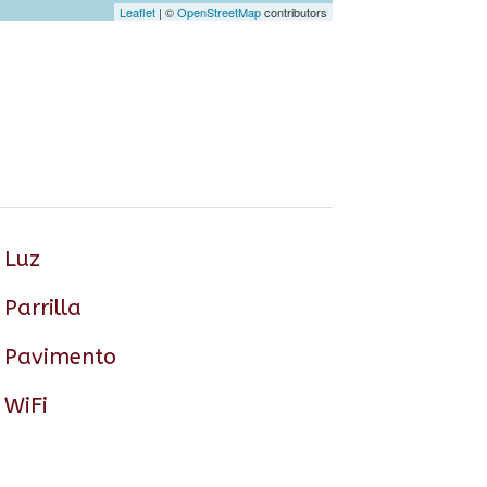
Leaflet
| ©
OpenStreetMap
contributors
Luz
Parrilla
Pavimento
WiFi