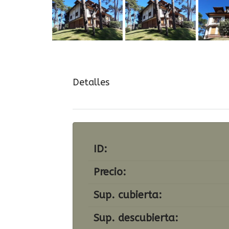
Detalles
ID:
Precio:
Sup. cubierta:
Sup. descubierta: