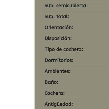
Sup. semicubierta:
Sup. total:
Orientación:
Disposición:
Tipo de cochera:
Dormitorios:
Ambientes:
Baño:
Cochera:
Antigüedad: