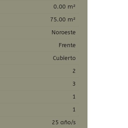
0.00 m²
75.00 m²
Noroeste
Frente
Cubierto
2
3
1
1
25 año/s