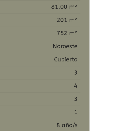
81.00 m²
201 m²
752 m²
Noroeste
Cubierto
3
4
3
1
8 año/s