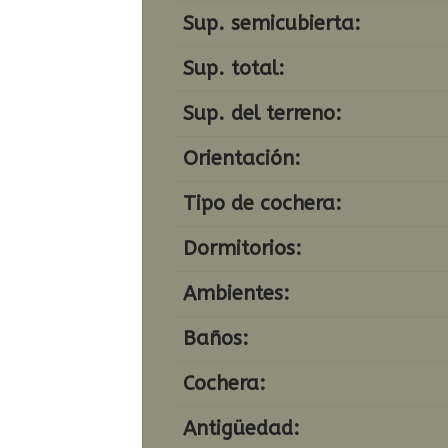
Sup. semicubierta:
Sup. total:
Sup. del terreno:
Orientación:
Tipo de cochera:
Dormitorios:
Ambientes:
Baños:
Cochera:
Antigüedad: