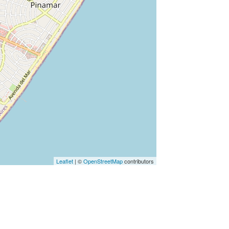
Leaflet
| ©
OpenStreetMap
contributors