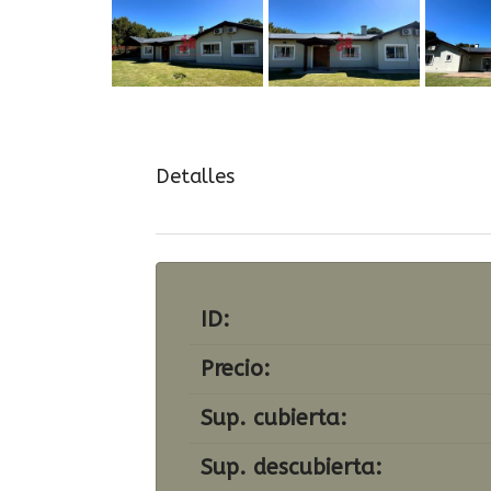
Detalles
ID:
Precio:
Sup. cubierta:
Sup. descubierta: