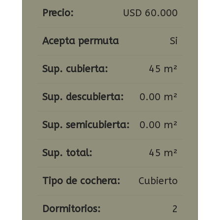
Precio:
USD 60.000
Acepta permuta
Si
Sup. cubierta:
45 m²
Sup. descubierta:
0.00 m²
Sup. semicubierta:
0.00 m²
Sup. total:
45 m²
Tipo de cochera:
Cubierto
Dormitorios:
2