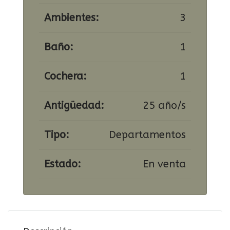
Ambientes:
3
Baño:
1
Cochera:
1
Antigüedad:
25 año/s
Tipo:
Departamentos
Estado:
En venta