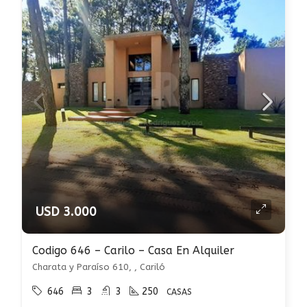
USD 3.000
Codigo 646 – Carilo – Casa En Alquiler
Charata y Paraíso 610, , Cariló
646
3
3
250
CASAS