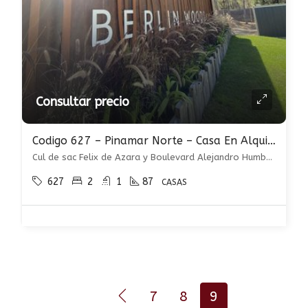
Consultar precio
Codigo 627 – Pinamar Norte – Casa En Alquiler
Cul de sac Felix de Azara y Boulevard Alejandro Humboldt 100, , Pinamar
627
2
1
87
CASAS
7
8
9