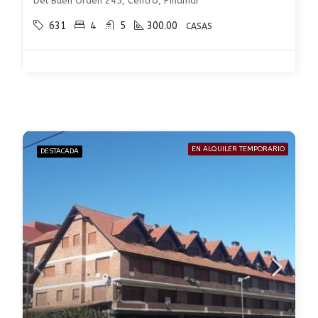
Del Buen Orden 245, Centro, Pinamar
631
4
5
300.00
CASAS
EN ALQUILER TEMPORARIO
DESTACADA